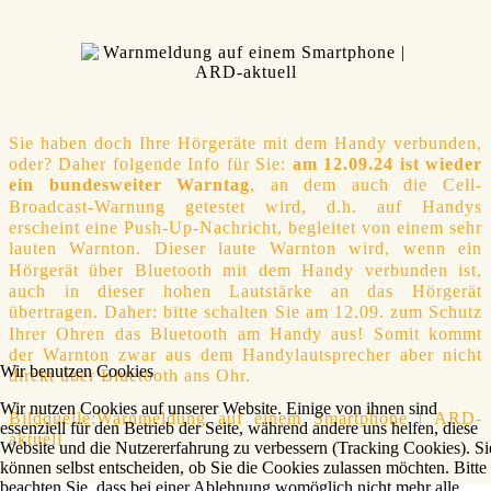
Sie haben doch Ihre Hörgeräte mit dem Handy verbunden,
oder? Daher folgende Info für Sie:
am 12.09.24 ist wieder
ein bundesweiter Warntag
,
an dem auch die Cell-
Broadcast-Warnung getestet wird, d.h. auf Handys
erscheint eine Push-Up-Nachricht, begleitet von einem sehr
lauten Warnton. Dieser laute Warnton wird, wenn ein
Hörgerät über Bluetooth mit dem Handy verbunden ist,
auch in dieser hohen Lautstärke an das Hörgerät
übertragen. Daher: bitte schalten Sie am 12.09. zum Schutz
Ihrer Ohren das Bluetooth am Handy aus! Somit kommt
der Warnton zwar aus dem Handylautsprecher aber nicht
Wir benutzen Cookies
direkt über Bluetooth ans Ohr.
Wir nutzen Cookies auf unserer Website. Einige von ihnen sind
Bildquelle:Warnmeldung auf einem Smartphone | ARD-
essenziell für den Betrieb der Seite, während andere uns helfen, diese
aktuell
Website und die Nutzererfahrung zu verbessern (Tracking Cookies). Si
können selbst entscheiden, ob Sie die Cookies zulassen möchten. Bitte
beachten Sie, dass bei einer Ablehnung womöglich nicht mehr alle